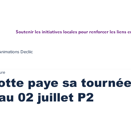
Accueil
Projets
News letters
Annuaire des mé
Soutenir les initiatives locales pour renforcer les liens e
Animations Decliic
ure
otte paye sa tournée
au 02 juillet P2