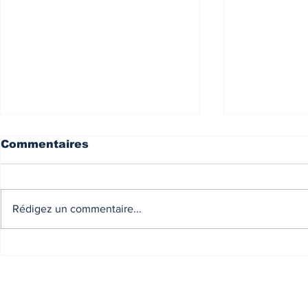
Commentaires
Rédigez un commentaire...
Présentation de Décliic
Annuaire 
une aide 
l'orientat
Decliic - 