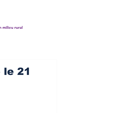
tiers
Guid'Asso
Partenaires
À propos
Con
n milieu rural
 le 21