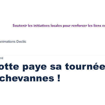
Accueil
Projets
News letters
Annuaire des mé
Soutenir les initiatives locales pour renforcer les liens e
Animations Decliic
ure
otte paye sa tournée
chevannes !