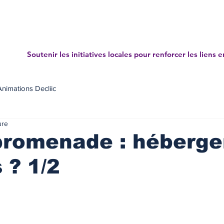
Accueil
Projets
News letters
Annuaire des mé
Soutenir les initiatives locales pour renforcer les liens e
Animations Decliic
ure
romenade : héberger
 ? 1/2