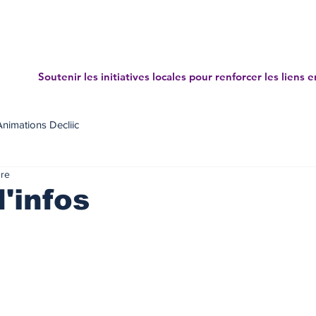
Accueil
Projets
News letters
Annuaire des mé
Soutenir les initiatives locales pour renforcer les liens e
Animations Decliic
ure
d'infos