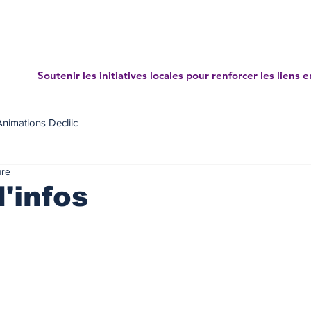
Accueil
Projets
News letters
Annuaire des mé
Soutenir les initiatives locales pour renforcer les liens e
Animations Decliic
ure
d'infos