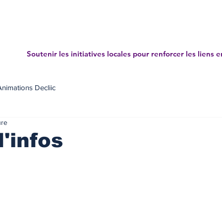
Accueil
Projets
News letters
Annuaire des mé
Soutenir les initiatives locales pour renforcer les liens e
Animations Decliic
ure
d'infos