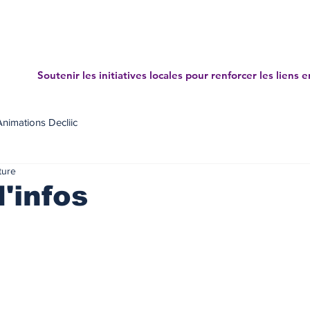
Accueil
Projets
News letters
Annuaire des mé
Soutenir les initiatives locales pour renforcer les liens e
Animations Decliic
ture
d'infos