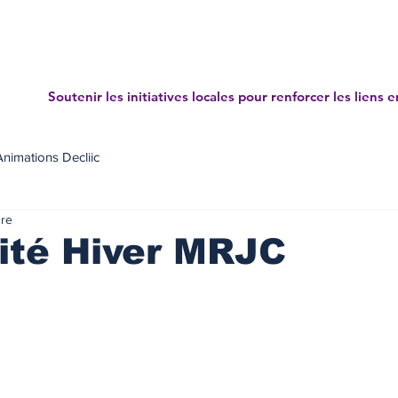
Accueil
Projets
News letters
Annuaire des mé
Soutenir les initiatives locales pour renforcer les liens e
Animations Decliic
ure
ité Hiver MRJC