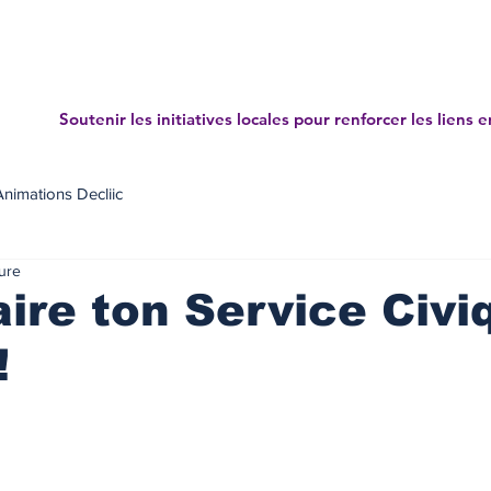
Accueil
Projets
News letters
Annuaire des mé
Soutenir les initiatives locales pour renforcer les liens e
Animations Decliic
ure
aire ton Service Civi
!